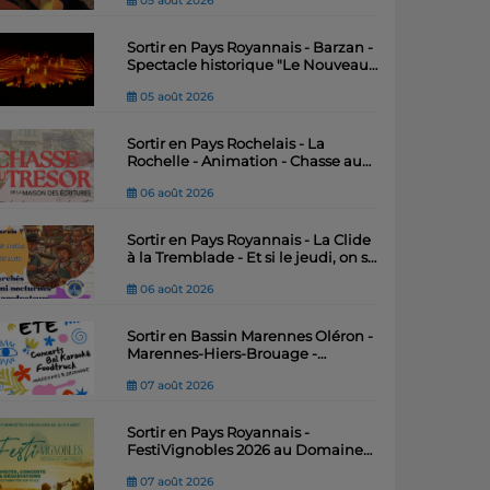
05 août 2026
Sortir en Pays Royannais - Barzan -
Spectacle historique "Le Nouveau
Royaume" – Théâtre antique du Fâ
05 août 2026
Sortir en Pays Rochelais - La
Rochelle - Animation - Chasse au
trésor de la Maison des Ecritures
06 août 2026
Sortir en Pays Royannais - La Clide
à la Tremblade - Et si le jeudi, on se
"marais"
06 août 2026
Sortir en Bassin Marennes Oléron -
Marennes-Hiers-Brouage -
Festiv’Été : quatre soirées
07 août 2026
musicales pour animer l’été .
Sortir en Pays Royannais -
FestiVignobles 2026 au Domaine
Le Champ des Vignes – Jean du
07 août 2026
Voyage