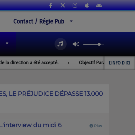
Contact / Régie Pub
L'INFO D'ICI
ction a été accepté.
Objectif Paraguay et les championnat
S, LE PRÉJUDICE DÉPASSE 13.000
L'interview du midi 6
Plus