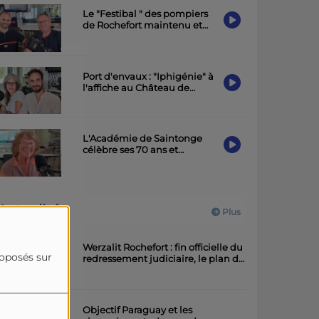
Le "Festibal " des pompiers
de Rochefort maintenu et
placé sous le signe de la
sobriété
Port d'envaux : "Iphigénie" à
l'affiche au Château de
Panloy samedi soir
L'Académie de Saintonge
célèbre ses 70 ans et
présente une exposition à la
Maison de la Charente-
Maritime
Actualités
Plus
Werzalit Rochefort : fin officielle du
roposés sur
redressement judiciaire, le plan de
la direction a été accepté.
Objectif Paraguay et les