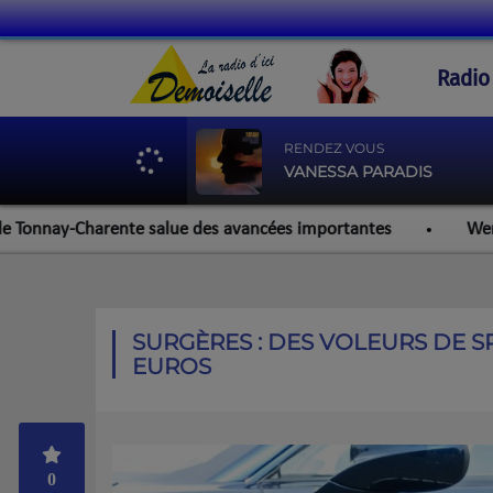
Radio
RENDEZ VOUS
VANESSA PARADIS
y-Charente salue des avancées importantes
Werzalit Roche
SURGÈRES : DES VOLEURS DE S
EUROS
0