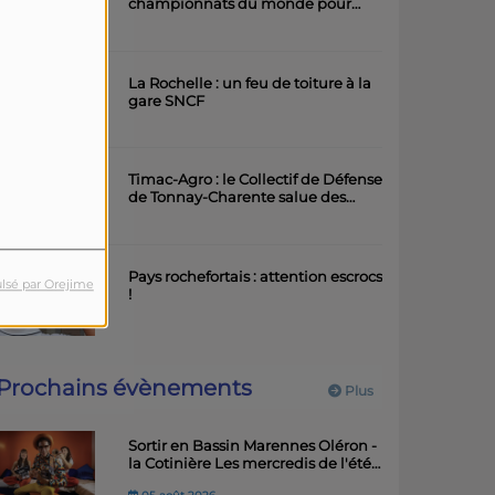
championnats du monde pour
l'équipe rochefortaise de roller
artistique
La Rochelle : un feu de toiture à la
gare SNCF
Timac-Agro : le Collectif de Défense
de Tonnay-Charente salue des
avancées importantes
Pays rochefortais : attention escrocs
lsé par Orejime
!
Prochains évènements
Plus
Sortir en Bassin Marennes Oléron -
la Cotinière Les mercredis de l'été -
Balades musicales