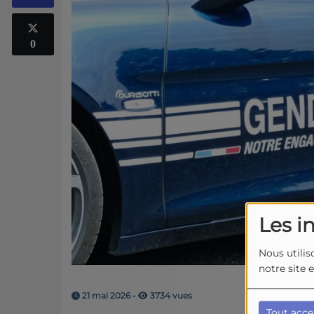
0
Les i
Nous utilis
notre site 
21 mai 2026 -
3734 vues
Tout acce