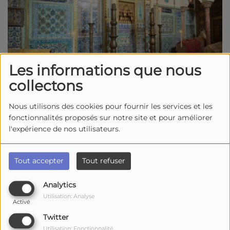
Les informations que nous
collectons
Nous utilisons des cookies pour fournir les services et les
fonctionnalités proposés sur notre site et pour améliorer
l'expérience de nos utilisateurs.
Le 04 juin 2026
15:00 - 16:30
Tout accepter
Tout refuser
Musée Hèbre
17300, Rochefort
Analytics
Utilisation: Analyse
Activé
Quand
Rochefort
était la ville la plus peuplée du
Twitter
département,
catholiques
et
protestants
ont façonné
Utilisation: Fonctionnalité