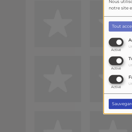
Nous utilis
notre site 
Tout acce
A
Ut
Activé
T
Ut
Activé
F
Ut
Activé
Sauvegar