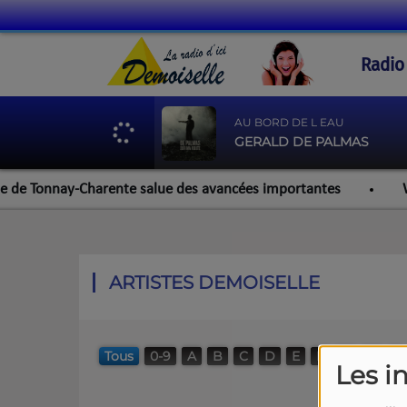
Radio
AU BORD DE L EAU
GERALD DE PALMAS
 de Tonnay-Charente salue des avancées importantes
Werz
ARTISTES DEMOISELLE
Tous
0-9
A
B
C
D
E
F
G
H
I
Les i