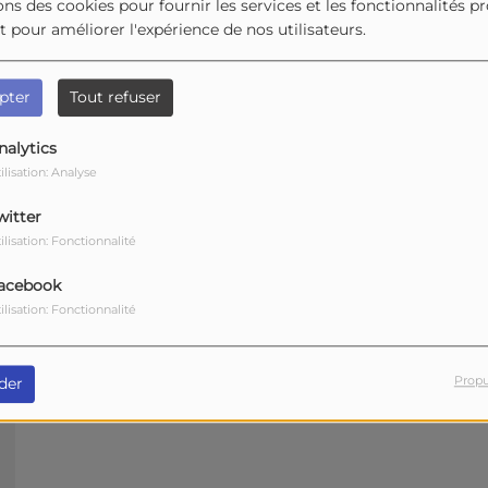
ons des cookies pour fournir les services et les fonctionnalités p
et pour améliorer l'expérience de nos utilisateurs.
pter
Tout refuser
nalytics
ilisation: Analyse
witter
ilisation: Fonctionnalité
acebook
ilisation: Fonctionnalité
Propu
der