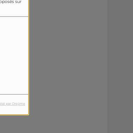
roposés sur
lsé par Orejime