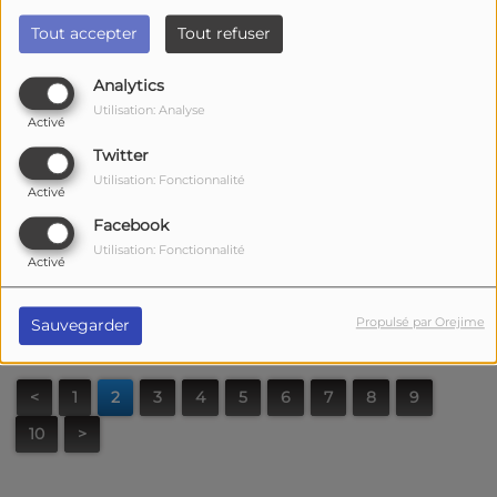
Tout accepter
Tout refuser
Analytics
Utilisation: Analyse
Activé
Twitter
Utilisation: Fonctionnalité
Activé
Facebook
Utilisation: Fonctionnalité
Activé
Propulsé par Orejime
Sauvegarder
<
1
2
3
4
5
6
7
8
9
10
>