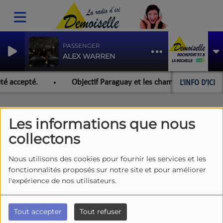
PASSENGER
ALEX WARREN
L'INFO D'ICI
té accepté.
Objectif Paraguay et les championnats du mon
Les informations que nous
collectons
ARTISTES DEMOISELLE
RSS
Nous utilisons des cookies pour fournir les services et les
fonctionnalités proposés sur notre site et pour améliorer
l'expérience de nos utilisateurs.
Tous
0-9
A
B
C
D
E
F
G
H
I
J
K
L
M
N
O
P
Q
R
S
T
U
V
W
X
Y
Z
Tout accepter
Tout refuser