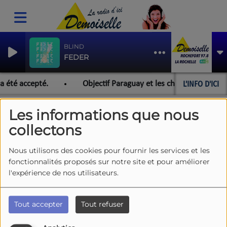
BLIND
FEDER
L'INFO D'ICI
a été accepté.
Objectif Paraguay et les championnats du 
Les informations que nous
collectons
ARTISTES DEMOISELLE
RSS
Nous utilisons des cookies pour fournir les services et les
fonctionnalités proposés sur notre site et pour améliorer
l'expérience de nos utilisateurs.
Tous
0-9
A
B
C
D
E
F
G
H
I
J
K
L
M
N
O
P
Q
R
S
T
U
V
Tout accepter
Tout refuser
W
X
Y
Z