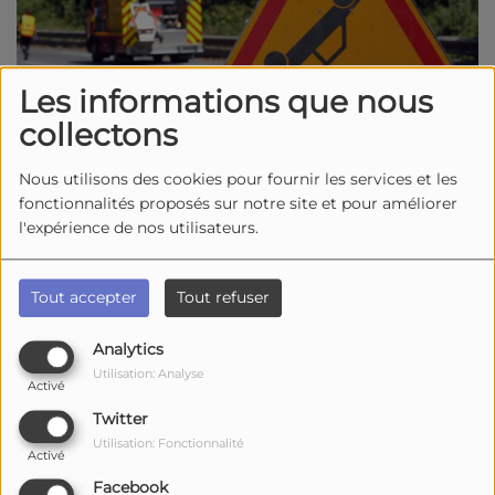
Les informations que nous
collectons
Nous utilisons des cookies pour fournir les services et les
fonctionnalités proposés sur notre site et pour améliorer
l'expérience de nos utilisateurs.
05 mai 2026 -
1625 vues
Tout accepter
Tout refuser
A Aumagne, entre Saint-Jean-d'Angély et
Analytics
Matha, un accident de la route ce mardi 5 mai,
Utilisation: Analyse
vers 08h30, sur la route départementale 129.
Activé
Twitter
Un collision impliquant deux voitures de
Utilisation: Fonctionnalité
tourisme. On déplore trois blessés légers. Douze
Activé
sapeurs-pompiers, deux ambulances et un
Facebook