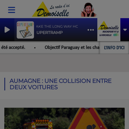
TAKE THE LONG WAY HOME
SUPERTRAMP
L'INFO D'ICI
té accepté.
Objectif Paraguay et les championnats du mon
AUMAGNE : UNE COLLISION ENTRE
DEUX VOITURES