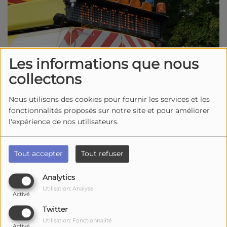
Les informations que nous
collectons
Nous utilisons des cookies pour fournir les services et les
fonctionnalités proposés sur notre site et pour améliorer
l'expérience de nos utilisateurs.
Tout accepter
Tout refuser
02 juin 2026 -
4542 vues
Un grave accident de la route à Bourcefranc le chapus,
Analytics
il s’est produit ce mardi 2 juin en fin d’après-midi, vers
Utilisation: Analyse
Activé
17h, route de la pointe.
Twitter
Un accident impliquant deux véhicules utilitaires, et
Utilisation: Fonctionnalité
Activé