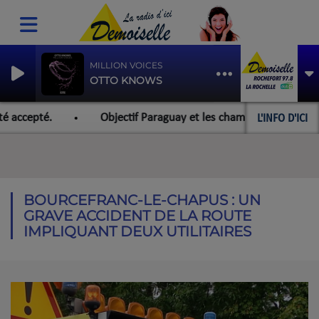
MILLION VOICES
OTTO KNOWS
L'INFO D'ICI
accepté.
Objectif Paraguay et les championnats du monde
BOURCEFRANC-LE-CHAPUS : UN
GRAVE ACCIDENT DE LA ROUTE
IMPLIQUANT DEUX UTILITAIRES