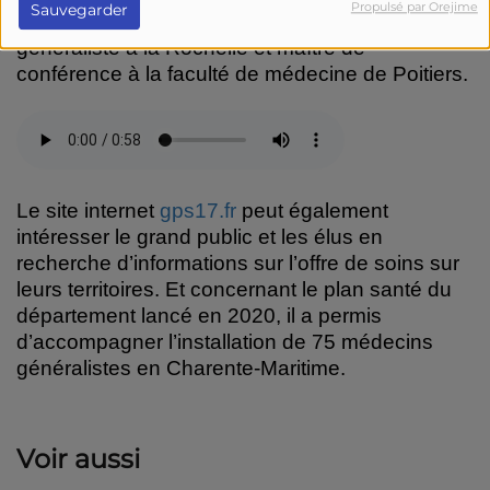
Propulsé par Orejime
Sauvegarder
résume tout simplement Régis Audier, médecin
généraliste à la Rochelle et maître de
conférence à la faculté de médecine de Poitiers.
Le site internet
gps17.fr
peut également
intéresser le grand public et les élus en
recherche d’informations sur l’offre de soins sur
leurs territoires.
Et concernant le plan santé du
département lancé en 2020, il a permis
d’accompagner l’installation de 75 médecins
généralistes en Charente-Maritime.
Voir aussi