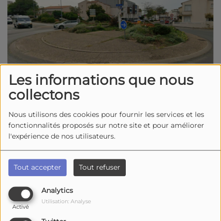
Les informations que nous
collectons
Nous utilisons des cookies pour fournir les services et les
26 novembre 2025 -
1987 vues
fonctionnalités proposés sur notre site et pour améliorer
La ville de Rochelle met en place un dispositif de
l'expérience de nos utilisateurs.
régulation dynamique du trafic au giratoire Odette-
Gorin, à la sortie du quartier des Minimes, pour limiter
Tout accepter
Tout refuser
les bouchons de fin d’AM, qui pourrissent la vie des
automobilistes. (Photo : Google Street View)
Analytics
Utilisation: Analyse
Aux heures de pointe, le carrefour connaît
Activé
régulièrement des congestions importantes. Quatre