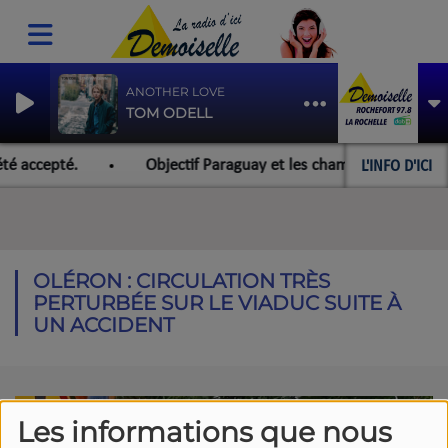
ANOTHER LOVE
TOM ODELL
L'INFO D'ICI
té accepté.
Objectif Paraguay et les championnats du mon
OLÉRON : CIRCULATION TRÈS
PERTURBÉE SUR LE VIADUC SUITE À
UN ACCIDENT
Les informations que nous