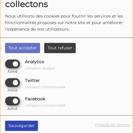
collectons
Nous utilisons des cookies pour fournir les services et les
fonctionnalités proposés sur notre site et pour améliorer
l'expérience de nos utilisateurs.
Tout accepter
Tout refuser
Analytics
Utilisation: Analyse
Activé
Twitter
Utilisation: Fonctionnalité
Activé
15 mai 2026 -
3251 vues
Facebook
Il est vivement conseillé d'éviter le viaduc de
Utilisation: Fonctionnalité
l'île d'Oléron en ce moment
Activé
Un accident de la route impliquant deux
véhicules s'est produit ce vendredi 15 mai
Propulsé par Orejime
Sauvegarder
en début d'après-midi.