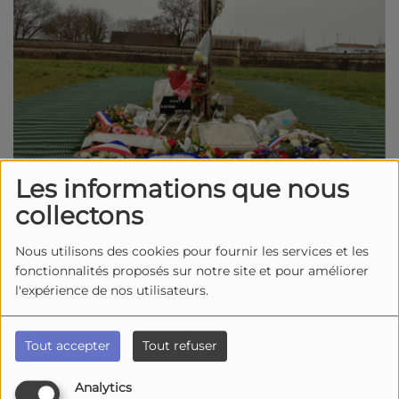
Les informations que nous
collectons
Nous utilisons des cookies pour fournir les services et les
02 février 2026 -
5801 vues
fonctionnalités proposés sur notre site et pour améliorer
Dans quelques jours, les rochefortais vont
l'expérience de nos utilisateurs.
rendre hommage aux victimes de l’accident de
car de l’avenue Bachelar.
Un terrible accident de
Tout accepter
Tout refuser
la route qui s’était produit il y a bientôt 10 ans, le
11 février 2016, près du port de commerce. La
Analytics
collison entre un car de transports scolaires et