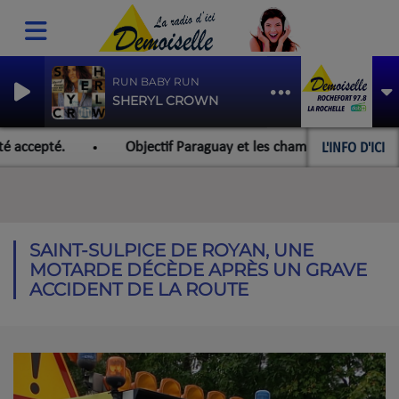
RUN BABY RUN
SHERYL CROWN
L'INFO D'ICI
 accepté.
Objectif Paraguay et les championnats du monde
SAINT-SULPICE DE ROYAN, UNE
MOTARDE DÉCÈDE APRÈS UN GRAVE
ACCIDENT DE LA ROUTE