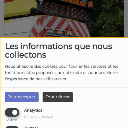
Les informations que nous
collectons
Nous utilisons des cookies pour fournir les services et les
fonctionnalités proposés sur notre site et pour améliorer
l'expérience de nos utilisateurs.
05 mai 2026 -
3291 vues
Un drame de la route à Saint-Sulpice-de-Royan, ce
Tout accepter
Tout refuser
mardi 5 mai 2026, en début d'après-midi, vers 14h15,
Analytics
après un grave accident de la route impliquant une
Utilisation: Analyse
moto et une voiture. Selon les gendarmes, le
Activé
conducteur de la voiture a tenté de dépasser un