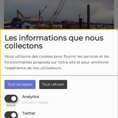
Les informations que nous
collectons
Nous utilisons des cookies pour fournir les services et les
fonctionnalités proposés sur notre site et pour améliorer
l'expérience de nos utilisateurs.
03 février 2026 -
2038 vues
A Saint-Trojan, sur l'île d'Oléron, les grandes
Tout accepter
Tout refuser
manoeuvres au quai Raoul Coulon, au port de
plaisance.
Le département a lancé en octobre
Analytics
dernier un chantier de réhabilitation des lieux.
Le
Utilisation: Analyse
Activé
dragage avant travaux s’est déroulé à
Twitter
l’automne, et la construction du nouveau quai a