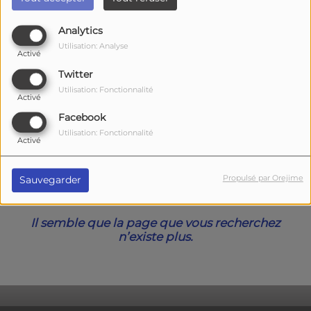
40
Analytics
Utilisation: Analyse
Activé
Twitter
Utilisation: Fonctionnalité
Activé
Facebook
Utilisation: Fonctionnalité
Activé
Oups, vous avez
Propulsé par Orejime
Sauvegarder
rencontré une erreur.
Il semble que la page que vous recherchez
n’existe plus.