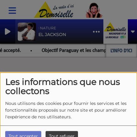
HUMAN NATURE
MICHAEL JACKSON
L'INFO D'ICI
é accepté.
Objectif Paraguay et les championnats du mond
Les informations que nous
collectons
Nous utilisons des cookies pour fournir les services et les
fonctionnalités proposés sur notre site et pour améliorer
l'expérience de nos utilisateurs.
Tout accepter
Tout refuser