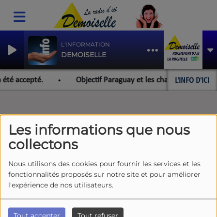
L'INFORMATION
DEMOISELLE
L'INFO D'ICI
 été accepté.
Objectif Paraguay et les championnats du m
Les informations que nous
collectons
Nous utilisons des cookies pour fournir les services et les
fonctionnalités proposés sur notre site et pour améliorer
l'expérience de nos utilisateurs.
Tout accepter
Tout refuser