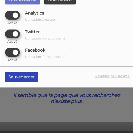
40
Analytics
Utilisation: Analyse
Activé
Twitter
Utilisation: Fonctionnalité
Activé
Facebook
Utilisation: Fonctionnalité
Activé
Oups, vous avez
Propulsé par Orejime
Sauvegarder
rencontré une erreur.
Il semble que la page que vous recherchez
n’existe plus.