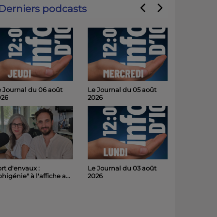
Derniers podcasts
 Journal du 06 août
Le Journal du 05 août
026
2026
Le Journal du 03 août
rt d'envaux :
2026
phigénie" à l'affiche au
hâteau de Panloy
medi soir