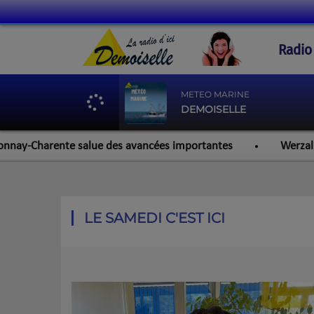
Radio
METEO MARINE
DEMOISELLE
-Charente salue des avancées importantes
Werzalit Roche
LE SAMEDI C'EST ICI