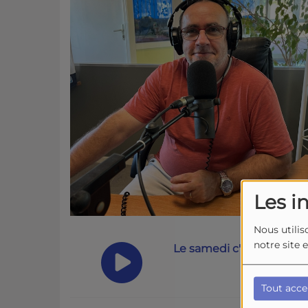
Les i
Nous utilis
notre site 
Le samedi c'est ici du 11 
Tout acce