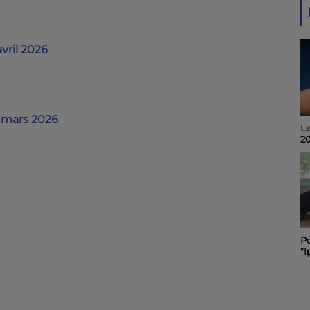
avril 2026
8 mars 2026
Le
Invité du midi 6 : Alain
2
Noël, organisateur du
"Quart d'Ecu raconte
Puy-du-Lac", 19ème
édition.
Po
Le "Festibal " des
"I
pompiers de Rochefort
C
maintenu et placé sous
sa
le signe de la sobriété