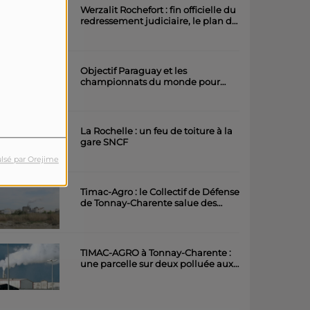
Werzalit Rochefort : fin officielle du
redressement judiciaire, le plan de
la direction a été accepté.
Objectif Paraguay et les
championnats du monde pour
l'équipe rochefortaise de roller
artistique
La Rochelle : un feu de toiture à la
gare SNCF
lsé par Orejime
Timac-Agro : le Collectif de Défense
de Tonnay-Charente salue des
avancées importantes
TIMAC-AGRO à Tonnay-Charente :
une parcelle sur deux polluée aux
métaux lourds