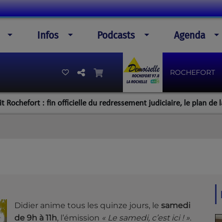
Infos
Podcasts
Agenda
ROCHEFORT
fort : fin officielle du redressement judiciaire, le plan de la direc
Didier anime tous les quinze jours, le
samedi
de 9h à 11h
, l’émission
« Le samedi, c’est ici ! »
.