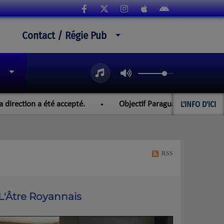
Contact / Régie Pub
L'INFO D'ICI
tion a été accepté.
Objectif Paraguay et les championnats
RSS
L'Âtre Royannais