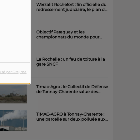
Werzalit Rochefort : fin officielle du
redressement judiciaire, le plan de
la direction a été accepté.
Objectif Paraguay et les
championnats du monde pour
l'équipe rochefortaise de roller
artistique
La Rochelle : un feu de toiture à la
gare SNCF
lsé par Orejime
Timac-Agro : le Collectif de Défense
de Tonnay-Charente salue des
avancées importantes
TIMAC-AGRO à Tonnay-Charente :
une parcelle sur deux polluée aux
métaux lourds