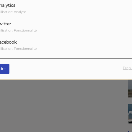
nalytics
ilisation: Analyse
Télécharger le podcast
witter
est ici",
Didier a reçu le groupe originaire de
ilisation: Fonctionnalité
é
de
Guillaume
(guitare sèche et chant)
et
acebook
ilisation: Fonctionnalité
que et en bonus, deux sessions live avec
"Le
Propu
der