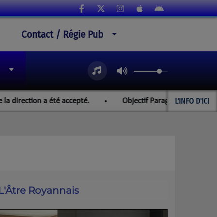
Contact / Régie Pub
L'INFO D'ICI
ction a été accepté.
Objectif Paraguay et les championnat
L'Âtre Royannais