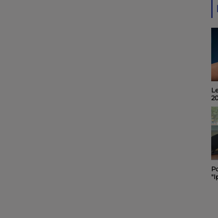
Le
Invité du midi 6 : Alain
2
Noël, organisateur du
"Quart d'Ecu raconte
Puy-du-Lac", 19ème
édition.
Po
Le "Festibal " des
"I
pompiers de Rochefort
C
maintenu et placé sous
sa
le signe de la sobriété