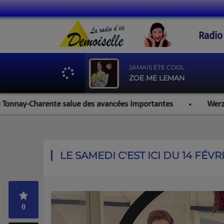
Radio
JAMAIS ETE COOL
ZOE ME LEMAN
y-Charente salue des avancées importantes
Werzalit Roche
LE SAMEDI C'EST ICI DU 14 FÉVR
0