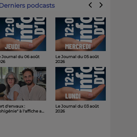
Derniers podcasts
 Journal du 06 août
Le Journal du 05 août
026
2026
Le Journal du 03 août
rt d'envaux :
2026
phigénie" à l'affiche au
hâteau de Panloy
medi soir