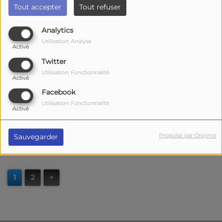
Tout accepter
Tout refuser
Analytics
Utilisation: Analyse
Activé
Twitter
Utilisation: Fonctionnalité
Activé
Facebook
Utilisation: Fonctionnalité
Activé
Propulsé par Orejime
Sauvegarder
1
2
>