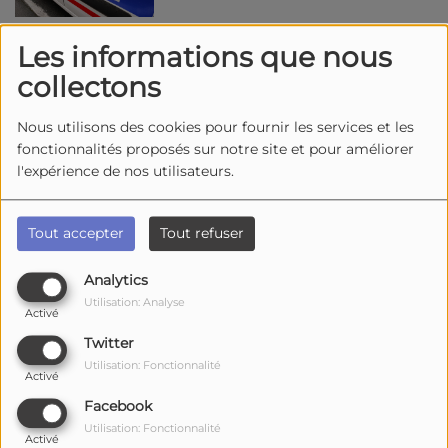
Les informations que nous
La Rochelle : 5 kilos et demi de
collectons
résine de cannabis découvert
dans la cave d'un immeuble de
Nous utilisons des cookies pour fournir les services et les
Mireuil
fonctionnalités proposés sur notre site et pour améliorer
l'expérience de nos utilisateurs.
Bourcefranc-le-Chapus : un
grave accident de la route
Tout accepter
Tout refuser
impliquant deux utilitaires
Analytics
Utilisation: Analyse
Activé
Surgères : des voleurs de
Twitter
spiritueux interpellés par les
Utilisation: Fonctionnalité
gendarmes, le préjudice
Activé
dépasse 13.000 euros
Facebook
Utilisation: Fonctionnalité
Activé