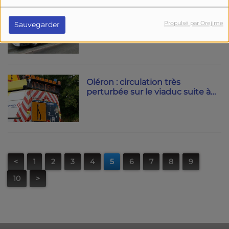
Saint-Georges- des-Coteaux :
un piéton renversé par un
Propulsé par Orejime
Sauvegarder
poids lourd
Oléron : circulation très
perturbée sur le viaduc suite à
un accident
<
1
2
3
4
5
6
7
8
9
10
>