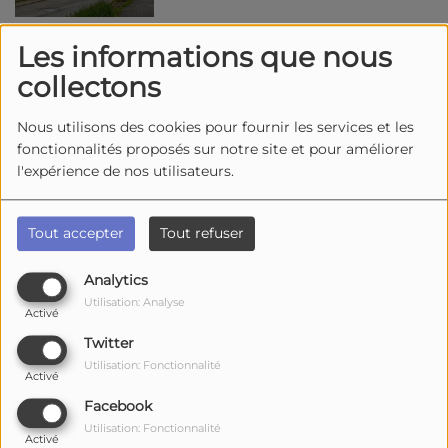
Les informations que nous
Charente-Maritime : les
collectons
pêcheurs à pied invités à
respecter les règles
Nous utilisons des cookies pour fournir les services et les
fonctionnalités proposés sur notre site et pour améliorer
l'expérience de nos utilisateurs.
Châtelaillon : plus de Foire
Expo, mais des salons dans les
Tout accepter
Tout refuser
cartons
Analytics
Utilisation: Analyse
Activé
Fouras : pas de Fort Boyard
Twitter
Challenge 2026
Utilisation: Fonctionnalité
Activé
Facebook
Utilisation: Fonctionnalité
Activé