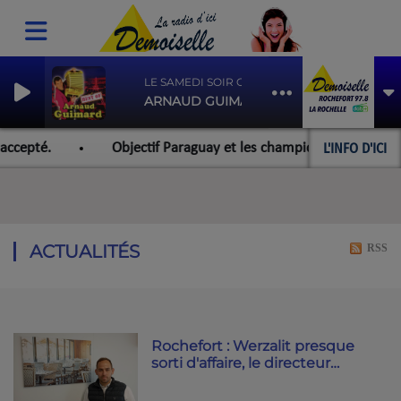
LE SAMEDI SOIR ON DANSE LE CHACHA
ARNAUD GUIMARD
L'INFO D'ICI
ccepté.
Objectif Paraguay et les championnats du monde 
ACTUALITÉS
RSS
Rochefort : Werzalit presque
sorti d'affaire, le directeur
général Clément Aubrée est
confiant