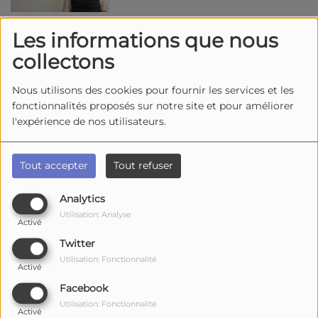
Les informations que nous
Oléron : le député de Royan-
collectons
Marennes-Oléron Christophe
Plassard annonce l'installation
Nous utilisons des cookies pour fournir les services et les
prochaine d'un scanner à
l'hôpital
fonctionnalités proposés sur notre site et pour améliorer
l'expérience de nos utilisateurs.
Fort Boyard : cinquante places
à gagner pour visiter en
Tout accepter
Tout refuser
exception le monument
historique
Analytics
Utilisation: Analyse
Activé
L'association "Hermione-La
Twitter
Fayette" toujours à flots :
Utilisation: Fonctionnalité
nouvelle décision du tribunal
Activé
attendue le 13 juillet
Facebook
Utilisation: Fonctionnalité
Activé